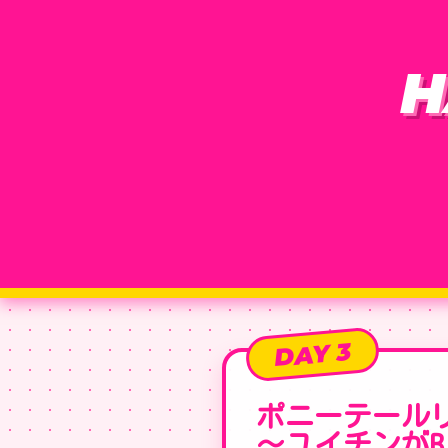
H
DAY 3
ポニーテールリ
〜ユイチンがBIR