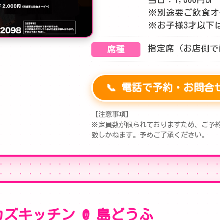
※別途要ご飲食オ
※お子様3才以下
指定席（お店側で
席種
📞 電話で予約・お問合せ (0
【注意事項】
※定員数が限られておりますため、ご予
致しかねます。予めご了承ください。
 ポカズキッチン @ 島どうふ