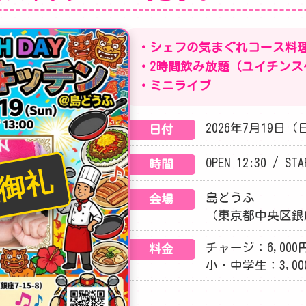
・シェフの気まぐれコース料
・2時間飲み放題（ユイチンス
・ミニライブ
2026年7月19日（
日付
OPEN 12:30 / STA
時間
御礼
島どうふ
会場
（東京都中央区銀座7
チャージ：6,000
料金
小・中学生：3,0