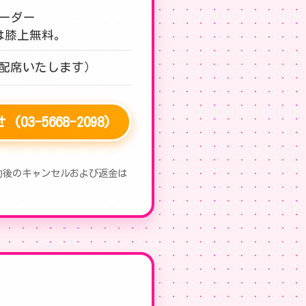
ーダー
は膝上無料。
配席いたします）
3-5668-2098)
約後のキャンセルおよび返金は