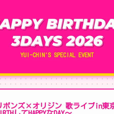
APPY BIRTHD
3DAYS 2026
YUI-CHIN'S SPECIAL EVENT
ボンズ×オリジン 歌ライブin東京 v
THしてHAPPYなDAY〜