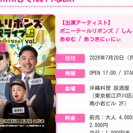
【出演アーティスト】
ポニーテールリボンズ / しんと
あゆむ / あつきにぃにぃ
2026年7月20日
日付
OPEN 17:00 / STA
時間
沖縄料理 居酒屋
会場
（東京都江戸川区南
南小岩ビル 2F）
前売：大人 4,00
料金
2,000円
当日：1,000円UP