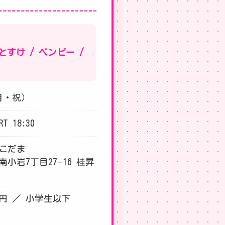
すけ / ベンビー /
（月・祝）
RT 18:30
 こだま
小岩7丁目27−16 桂昇
0円 ／ 小学生以下